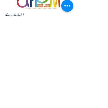
Notre label !
Une église locale qui promeut le
développement durable
HORAIRES
DES CULTES
Tous les dimanches à 10h pour le culte
Tous les Vendredis pour la réunion de prière à
20h